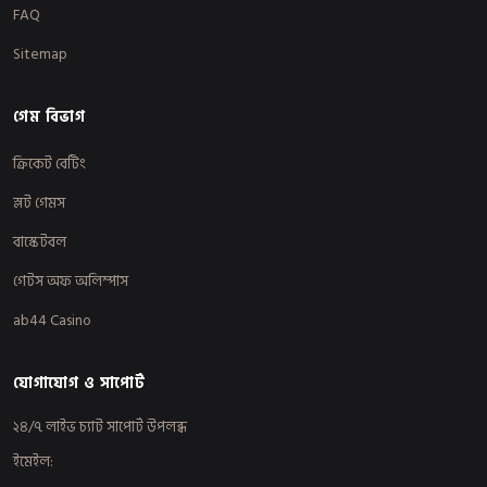
FAQ
Sitemap
গেম বিভাগ
ক্রিকেট বেটিং
স্লট গেমস
বাস্কেটবল
গেটস অফ অলিম্পাস
ab44 Casino
যোগাযোগ ও সাপোর্ট
২৪/৭ লাইভ চ্যাট সাপোর্ট উপলব্ধ
ইমেইল: