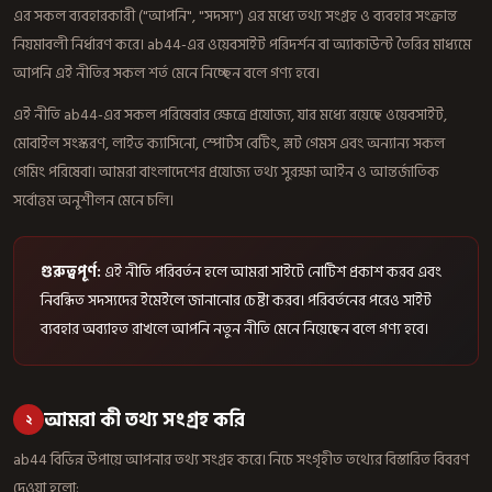
এর সকল ব্যবহারকারী ("আপনি", "সদস্য") এর মধ্যে তথ্য সংগ্রহ ও ব্যবহার সংক্রান্ত
নিয়মাবলী নির্ধারণ করে। ab44-এর ওয়েবসাইট পরিদর্শন বা অ্যাকাউন্ট তৈরির মাধ্যমে
আপনি এই নীতির সকল শর্ত মেনে নিচ্ছেন বলে গণ্য হবে।
এই নীতি ab44-এর সকল পরিষেবার ক্ষেত্রে প্রযোজ্য, যার মধ্যে রয়েছে ওয়েবসাইট,
মোবাইল সংস্করণ, লাইভ ক্যাসিনো, স্পোর্টস বেটিং, স্লট গেমস এবং অন্যান্য সকল
গেমিং পরিষেবা। আমরা বাংলাদেশের প্রযোজ্য তথ্য সুরক্ষা আইন ও আন্তর্জাতিক
সর্বোত্তম অনুশীলন মেনে চলি।
গুরুত্বপূর্ণ:
এই নীতি পরিবর্তন হলে আমরা সাইটে নোটিশ প্রকাশ করব এবং
নিবন্ধিত সদস্যদের ইমেইলে জানানোর চেষ্টা করব। পরিবর্তনের পরেও সাইট
ব্যবহার অব্যাহত রাখলে আপনি নতুন নীতি মেনে নিয়েছেন বলে গণ্য হবে।
আমরা কী তথ্য সংগ্রহ করি
২
ab44 বিভিন্ন উপায়ে আপনার তথ্য সংগ্রহ করে। নিচে সংগৃহীত তথ্যের বিস্তারিত বিবরণ
দেওয়া হলো: