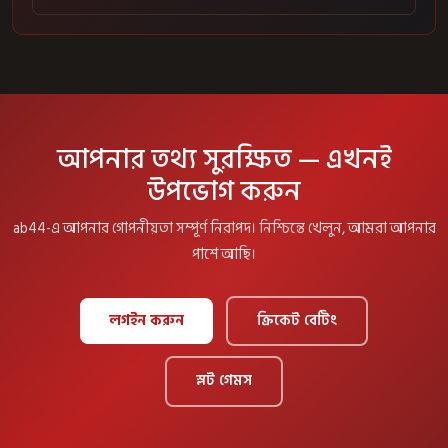
আপনার তথ্য সুরক্ষিত — এখনই
উপভোগ করুন
ab44-এ আপনার গোপনীয়তা সম্পূর্ণ নিরাপদ। নিশ্চিন্তে খেলুন, আমরা আপনার
পাশে আছি।
লগইন করুন
ক্রিকেট বেটিং
স্লট গেমস