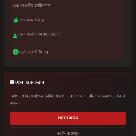
SSL ২৫৬-বিট এনক্রিপশন
তথ্য বিক্রয় নিষিদ্ধ
১৮+ যাচাইকরণ বাধ্যতামূলক
২৪/৭ সাপোর্ট উপলব্ধ
🎰 খেলা শুরু করুন
নিরাপদ ও বিশ্বস্ত ab44 প্ল্যাটফর্মে যোগ দিন এবং সেরা গেমিং অভিজ্ঞতা উপভোগ
করুন।
লগইন করুন
ক্যাসিনো দেখুন