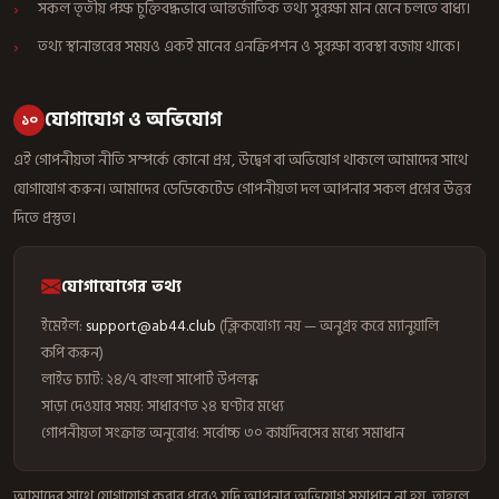
সকল তৃতীয় পক্ষ চুক্তিবদ্ধভাবে আন্তর্জাতিক তথ্য সুরক্ষা মান মেনে চলতে বাধ্য।
তথ্য স্থানান্তরের সময়ও একই মানের এনক্রিপশন ও সুরক্ষা ব্যবস্থা বজায় থাকে।
যোগাযোগ ও অভিযোগ
১০
এই গোপনীয়তা নীতি সম্পর্কে কোনো প্রশ্ন, উদ্বেগ বা অভিযোগ থাকলে আমাদের সাথে
যোগাযোগ করুন। আমাদের ডেডিকেটেড গোপনীয়তা দল আপনার সকল প্রশ্নের উত্তর
দিতে প্রস্তুত।
যোগাযোগের তথ্য
ইমেইল:
support@ab44.club
(ক্লিকযোগ্য নয় — অনুগ্রহ করে ম্যানুয়ালি
কপি করুন)
লাইভ চ্যাট: ২৪/৭ বাংলা সাপোর্ট উপলব্ধ
সাড়া দেওয়ার সময়: সাধারণত ২৪ ঘণ্টার মধ্যে
গোপনীয়তা সংক্রান্ত অনুরোধ: সর্বোচ্চ ৩০ কার্যদিবসের মধ্যে সমাধান
আমাদের সাথে যোগাযোগ করার পরেও যদি আপনার অভিযোগ সমাধান না হয়, তাহলে