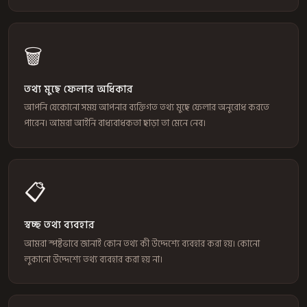
🗑️
তথ্য মুছে ফেলার অধিকার
আপনি যেকোনো সময় আপনার ব্যক্তিগত তথ্য মুছে ফেলার অনুরোধ করতে
পারেন। আমরা আইনি বাধ্যবাধকতা ছাড়া তা মেনে নেব।
📋
স্বচ্ছ তথ্য ব্যবহার
আমরা স্পষ্টভাবে জানাই কোন তথ্য কী উদ্দেশ্যে ব্যবহার করা হয়। কোনো
লুকানো উদ্দেশ্যে তথ্য ব্যবহার করা হয় না।