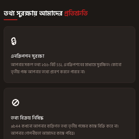
তথ্য সুরক্ষায় আমাদের
প্রতিশ্রুতি
🔒
এনক্রিপশন সুরক্ষা
আপনার সকল তথ্য ২৫৬-বিট SSL এনক্রিপশনের মাধ্যমে সুরক্ষিত। কোনো
তৃতীয় পক্ষ আপনার তথ্যে প্রবেশ করতে পারবে না।
🚫
তথ্য বিক্রয় নিষিদ্ধ
ab44 কখনো আপনার ব্যক্তিগত তথ্য তৃতীয় পক্ষের কাছে বিক্রি করে না।
আপনার গোপনীয়তা আমাদের কাছে পবিত্র।