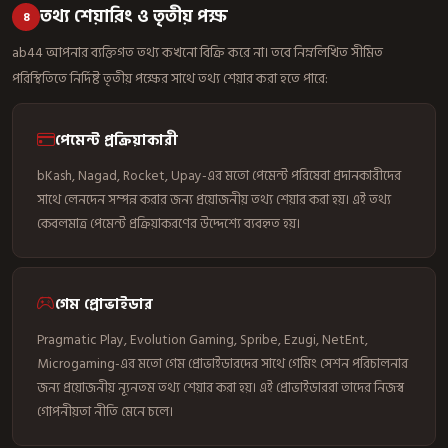
তথ্য শেয়ারিং ও তৃতীয় পক্ষ
৪
ab44 আপনার ব্যক্তিগত তথ্য কখনো বিক্রি করে না। তবে নিম্নলিখিত সীমিত
পরিস্থিতিতে নির্দিষ্ট তৃতীয় পক্ষের সাথে তথ্য শেয়ার করা হতে পারে:
পেমেন্ট প্রক্রিয়াকারী
bKash, Nagad, Rocket, Upay-এর মতো পেমেন্ট পরিষেবা প্রদানকারীদের
সাথে লেনদেন সম্পন্ন করার জন্য প্রয়োজনীয় তথ্য শেয়ার করা হয়। এই তথ্য
কেবলমাত্র পেমেন্ট প্রক্রিয়াকরণের উদ্দেশ্যে ব্যবহৃত হয়।
গেম প্রোভাইডার
Pragmatic Play, Evolution Gaming, Spribe, Ezugi, NetEnt,
Microgaming-এর মতো গেম প্রোভাইডারদের সাথে গেমিং সেশন পরিচালনার
জন্য প্রয়োজনীয় ন্যূনতম তথ্য শেয়ার করা হয়। এই প্রোভাইডাররা তাদের নিজস্ব
গোপনীয়তা নীতি মেনে চলে।