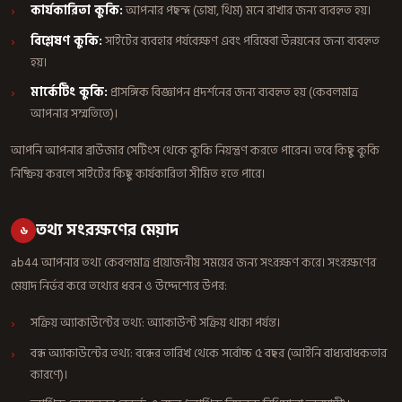
কার্যকারিতা কুকি:
আপনার পছন্দ (ভাষা, থিম) মনে রাখার জন্য ব্যবহৃত হয়।
বিশ্লেষণ কুকি:
সাইটের ব্যবহার পর্যবেক্ষণ এবং পরিষেবা উন্নয়নের জন্য ব্যবহৃত
হয়।
মার্কেটিং কুকি:
প্রাসঙ্গিক বিজ্ঞাপন প্রদর্শনের জন্য ব্যবহৃত হয় (কেবলমাত্র
আপনার সম্মতিতে)।
আপনি আপনার ব্রাউজার সেটিংস থেকে কুকি নিয়ন্ত্রণ করতে পারেন। তবে কিছু কুকি
নিষ্ক্রিয় করলে সাইটের কিছু কার্যকারিতা সীমিত হতে পারে।
তথ্য সংরক্ষণের মেয়াদ
৬
ab44 আপনার তথ্য কেবলমাত্র প্রয়োজনীয় সময়ের জন্য সংরক্ষণ করে। সংরক্ষণের
মেয়াদ নির্ভর করে তথ্যের ধরন ও উদ্দেশ্যের উপর:
সক্রিয় অ্যাকাউন্টের তথ্য: অ্যাকাউন্ট সক্রিয় থাকা পর্যন্ত।
বন্ধ অ্যাকাউন্টের তথ্য: বন্ধের তারিখ থেকে সর্বোচ্চ ৫ বছর (আইনি বাধ্যবাধকতার
কারণে)।