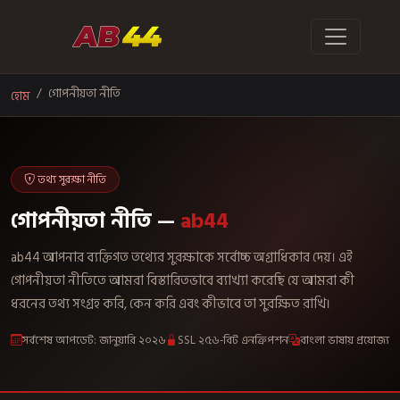
গোপনীয়তা নীতি
হোম
তথ্য সুরক্ষা নীতি
গোপনীয়তা নীতি —
ab44
ab44 আপনার ব্যক্তিগত তথ্যের সুরক্ষাকে সর্বোচ্চ অগ্রাধিকার দেয়। এই
গোপনীয়তা নীতিতে আমরা বিস্তারিতভাবে ব্যাখ্যা করেছি যে আমরা কী
ধরনের তথ্য সংগ্রহ করি, কেন করি এবং কীভাবে তা সুরক্ষিত রাখি।
সর্বশেষ আপডেট: জানুয়ারি ২০২৬
SSL ২৫৬-বিট এনক্রিপশন
বাংলা ভাষায় প্রযোজ্য