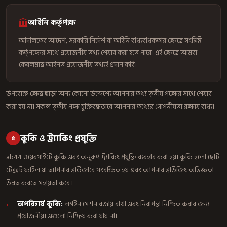
আইনি কর্তৃপক্ষ
আদালতের আদেশ, সরকারি নির্দেশ বা আইনি বাধ্যবাধকতার ক্ষেত্রে সংশ্লিষ্ট
কর্তৃপক্ষের সাথে প্রয়োজনীয় তথ্য শেয়ার করা হতে পারে। এই ক্ষেত্রে আমরা
কেবলমাত্র আইনত প্রয়োজনীয় তথ্যই প্রদান করি।
উপরোক্ত ক্ষেত্র ছাড়া অন্য কোনো উদ্দেশ্যে আপনার তথ্য তৃতীয় পক্ষের সাথে শেয়ার
করা হয় না। সকল তৃতীয় পক্ষ চুক্তিবদ্ধভাবে আপনার তথ্যের গোপনীয়তা রক্ষায় বাধ্য।
কুকি ও ট্র্যাকিং প্রযুক্তি
৫
ab44 ওয়েবসাইটে কুকি এবং অনুরূপ ট্র্যাকিং প্রযুক্তি ব্যবহার করা হয়। কুকি হলো ছোট
টেক্সট ফাইল যা আপনার ব্রাউজারে সংরক্ষিত হয় এবং আপনার ব্রাউজিং অভিজ্ঞতা
উন্নত করতে সহায়তা করে।
অপরিহার্য কুকি:
লগইন সেশন বজায় রাখা এবং নিরাপত্তা নিশ্চিত করার জন্য
প্রয়োজনীয়। এগুলো নিষ্ক্রিয় করা যায় না।