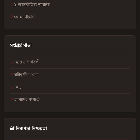
৯. আন্তর্জাতিক স্থানান্তর
১০. যোগাযোগ
সংশ্লিষ্ট পাতা
নিয়ম ও শর্তাবলী
দায়িত্বশীল খেলা
FAQ
আমাদের সম্পর্কে
🔐 নিরাপত্তা নিশ্চয়তা