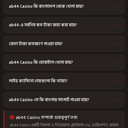
ab44 Casino কি বাংলাদেশ থেকে খেলা যায়?
ab44-এ সর্বনিম্ন কত টাকা জমা করা যায়?
জেতা টাকা কতক্ষণে পাওয়া যায়?
ab44 Casino কি মোবাইলে খেলা যায়?
লাইভ ক্যাসিনো গেমগুলো কি ন্যায্য?
ab44 Casino-তে কি বাংলায় সাপোর্ট পাওয়া যায়?
ab44 Casino সম্পর্কে গুরুত্বপূর্ণ তথ্য
ab44 Casino একটি নিরাপদ ও নির্ভরযোগ্য প্ল্যাটফর্ম। SSL এনক্রিপশন, ফেয়ার