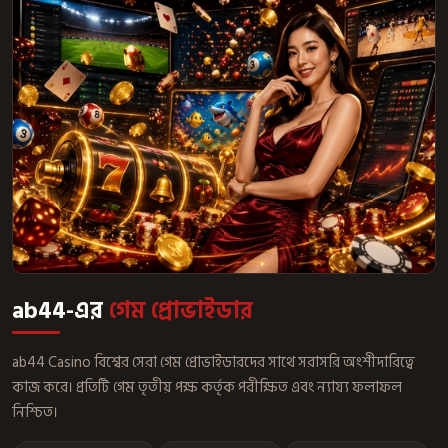
ab44-এর
গেম প্রোভাইডার
ab44 Casino বিশ্বের সেরা গেম প্রোভাইডারদের সাথে সরাসরি অংশীদারিত্বে
কাজ করে। প্রতিটি গেম তৃতীয় পক্ষ কর্তৃক পরীক্ষিত এবং ন্যায্য ফলাফল
নিশ্চিত।