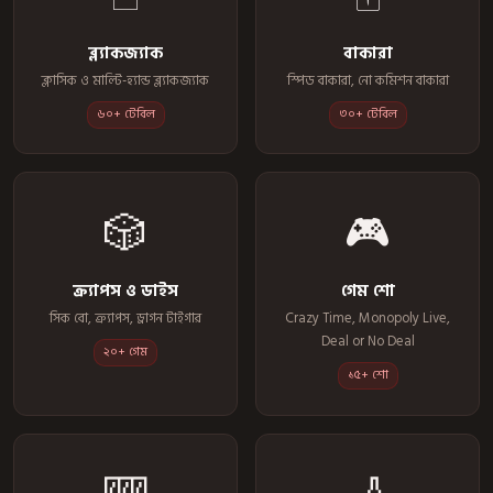
ব্ল্যাকজ্যাক
বাকারা
ক্লাসিক ও মাল্টি-হ্যান্ড ব্ল্যাকজ্যাক
স্পিড বাকারা, নো কমিশন বাকারা
৬০+ টেবিল
৩০+ টেবিল
🎲
🎮
ক্র্যাপস ও ডাইস
গেম শো
সিক বো, ক্র্যাপস, ড্রাগন টাইগার
Crazy Time, Monopoly Live,
Deal or No Deal
২০+ গেম
১৫+ শো