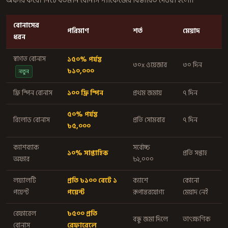
অফার করে। নিচে বর্তমান বোনাস প্যাকেজের বিস্তারিত দেওয়া হলো।
বোনাসের
পরিমাণ
শর্ত
মেয়াদ
ধরন
স্বাগত বোনাস
১৫০% পর্যন্ত
৩০x ওয়েজার
৩০ দিন
৳১০,০০০
নতুন
ফ্রি স্পিন বোনাস
১০০ ফ্রি স্পিন
প্রথম জমায়
৭ দিন
৫০% পর্যন্ত
রিলোড বোনাস
প্রতি সোমবার
৭ দিন
৳৫,০০০
ক্যাশব্যাক
সর্বোচ্চ
১০% সাপ্তাহিক
প্রতি সপ্তাহ
অফার
৳২,০০০
লয়্যালটি
প্রতি ৳১০০ বেটে ১
ক্যাশে
কোনো
পয়েন্ট
পয়েন্ট
রূপান্তরযোগ্য
মেয়াদ নেই
রেফারেল
৳৫০০ প্রতি
বন্ধু জমা দিলে
তাৎক্ষণিক
বোনাস
রেফারেলে