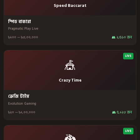
Speed Baccarat
স্পিড বাকারা
Pragmatic Play Live
৳১০০ — ৳৩,০০,০০০
👥 ২,৫৬০ জন
LIVE
🎪
Crazy Time
ক্রেজি টাইম
Evolution Gaming
৳২০ — ৳১,০০,০০০
👥 ৫,১২৩ জন
LIVE