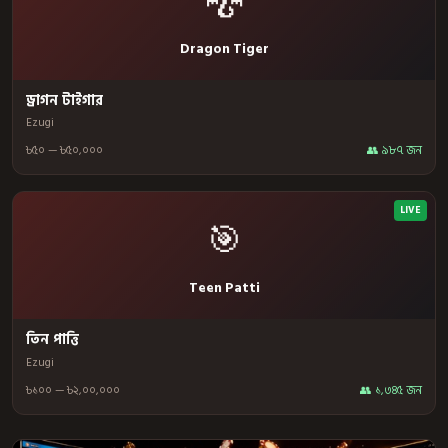
🐉
Dragon Tiger
ড্রাগন টাইগার
Ezugi
৳৫০ — ৳৫০,০০০
👥 ৯৮৭ জন
LIVE
🎯
Teen Patti
তিন পাত্তি
Ezugi
৳১০০ — ৳২,০০,০০০
👥 ১,৩৪৫ জন