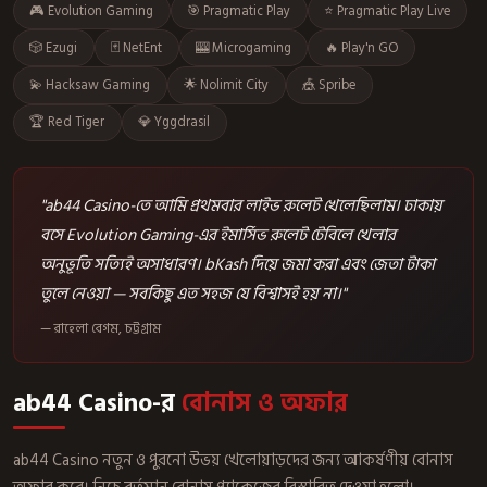
🎮 Evolution Gaming
🎯 Pragmatic Play
⭐ Pragmatic Play Live
🎲 Ezugi
🃏 NetEnt
🎰 Microgaming
🔥 Play'n GO
💫 Hacksaw Gaming
🌟 Nolimit City
🎪 Spribe
🏆 Red Tiger
💎 Yggdrasil
"ab44 Casino-তে আমি প্রথমবার লাইভ রুলেট খেলেছিলাম। ঢাকায়
বসে Evolution Gaming-এর ইমার্সিভ রুলেট টেবিলে খেলার
অনুভূতি সত্যিই অসাধারণ। bKash দিয়ে জমা করা এবং জেতা টাকা
তুলে নেওয়া — সবকিছু এত সহজ যে বিশ্বাসই হয় না।"
— রাহেলা বেগম, চট্টগ্রাম
ab44 Casino-র
বোনাস ও অফার
ab44 Casino নতুন ও পুরনো উভয় খেলোয়াড়দের জন্য আকর্ষণীয় বোনাস