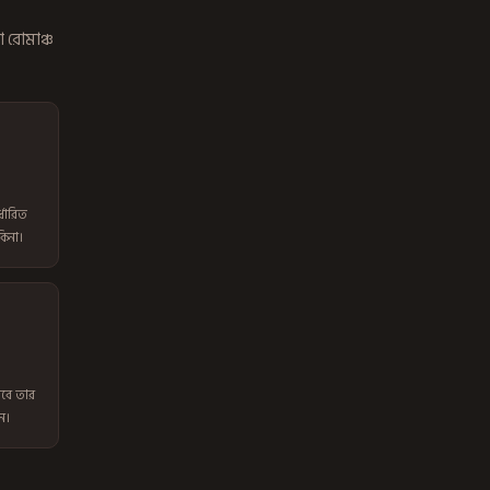
া রোমাঞ্চ
্ধারিত
কিনা।
বে তার
ন।