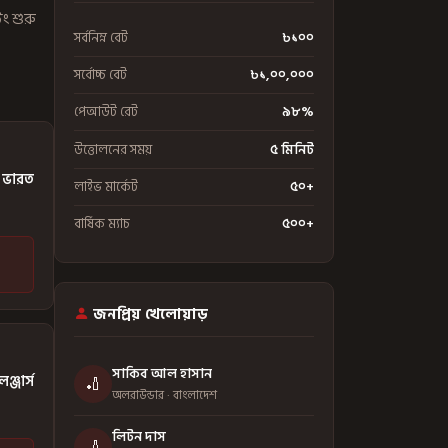
ং শুরু
সর্বনিম্ন বেট
৳১০০
সর্বোচ্চ বেট
৳১,০০,০০০
পেআউট রেট
৯৮%
উত্তোলনের সময়
৫ মিনিট
 ভারত
লাইভ মার্কেট
৫০+
বার্ষিক ম্যাচ
৫০০+
জনপ্রিয় খেলোয়াড়
সাকিব আল হাসান
েঞ্জার্স
🏏
অলরাউন্ডার · বাংলাদেশ
লিটন দাস
🏏