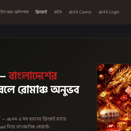
েটস অফ অলিম্পাস
ক্রিকেট
স্লটস
ab44 Casino
ab44 Login
 —
বাংলাদেশের
 বলে রোমাঞ্চ অনুভব
যন্ত — ab44-এ সব ধরনের ক্রিকেট ম্যাচে
d দিয়ে তাৎক্ষণিক পেমেন্ট।