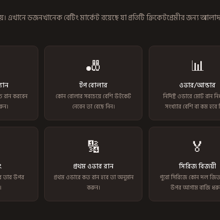
য়। এখানে ডজনখানেক বেটিং মার্কেট রয়েছে যা প্রতিটি ক্রিকেটপ্রেমীর জন্য আলাদ
🎳
📊
্যান
টপ বোলার
ওভার/আন্ডার
চ্চ রান করবেন
কোন বোলার সবচেয়ে বেশি উইকেট
নির্দিষ্ট ওভারে মোট রান নির
রুন।
নেবেন তা বেছে নিন।
সংখ্যার বেশি বা কম হবে 
🔢
🏅
ং
প্রথম ওভার রান
সিরিজ বিজয়ী
ে তার উপর
প্রথম ওভারে কত রান হবে তা অনুমান
পুরো সিরিজে কোন দল জিত
।
করুন।
উপর আগাম বাজি ধরু