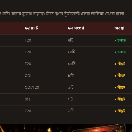
ে বেটিং করার সুযোগ রয়েছে। নিচে প্রধান টুর্নামেন্টগুলোর তালিকা দেওয়া হলো।
ফরম্যাট
দল সংখ্যা
অবস্থা
T20
৭টি
● চলছে
T20
২০টি
● চলছে
T20
১০টি
● শীঘ্রই
ODI
৮টি
● শীঘ্রই
ODI/T20
৬টি
● শীঘ্রই
টেস্ট
২টি
● শীঘ্রই
T20
৬টি
● শীঘ্রই