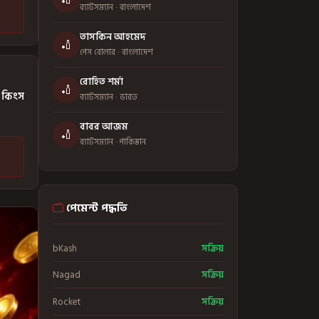
ব্যাটসম্যান · বাংলাদেশ
তাসকিন আহমেদ
🏏
পেস বোলার · বাংলাদেশ
রোহিত শর্মা
🏏
ার কিংস
ব্যাটসম্যান · ভারত
বাবর আজম
🏏
ব্যাটসম্যান · পাকিস্তান
পেমেন্ট পদ্ধতি
bKash
সক্রিয়
Nagad
সক্রিয়
Rocket
সক্রিয়