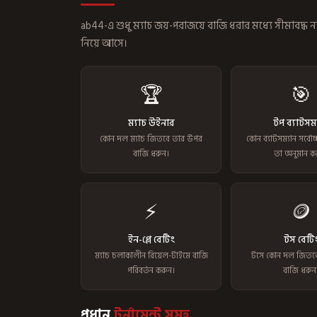
ab44-এ শুধু ম্যাচ জয়-পরাজয়ে বাজি ধরার মধ্যে সীমাবদ্ধ ন
নিয়ে আসে।
🏆
🎯
ম্যাচ উইনার
টপ ব্যাটসম
কোন দল ম্যাচ জিতবে তার উপর
কোন ব্যাটসম্যান সর্বো
বাজি ধরুন।
তা অনুমান ক
⚡
🪙
ইন-প্লে বেটিং
টস বেটি
ম্যাচ চলাকালীন রিয়েল-টাইমে বাজি
টসে কোন দল জিতব
পরিবর্তন করুন।
বাজি ধরুন
প্রধান
টুর্নামেন্ট সমূহ