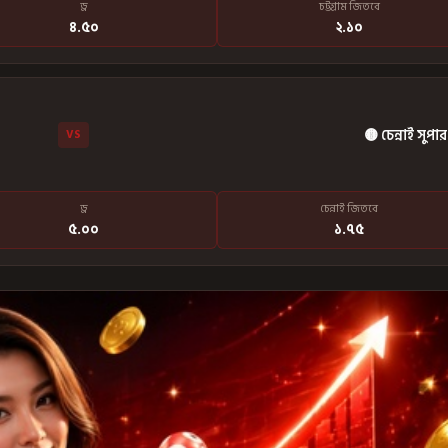
ড্র
চট্টগ্রাম জিতবে
৪.৫০
২.১০
🟡 চেন্নাই সুপ
VS
ড্র
চেন্নাই জিতবে
৫.০০
১.৭৫