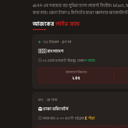
ab44-এর সবচেয়ে বড় সুবিধা হলো পেমেন্ট সিস্টেম। bKash,
করা যায়। জেতা টাকা ৫ মিনিটের মধ্যে আপনার অ্যাকাউন্ট
আজকের
লাইভ ম্যাচ
T20 বিশ্বকাপ · গ্রুপ পর্ব
🇧🇩 বাংলাদেশ
১৫ ওভার চলছে
মিরপুর, ঢাকা
লাইভ
বাংলাদেশ জিতবে
২.৪৫
BPL · প্লে-অফ
🦁 ঢাকা ডমিনেটর্স
আজ রাত ৮:০০ BST
চট্টগ্রাম
শীঘ্রই