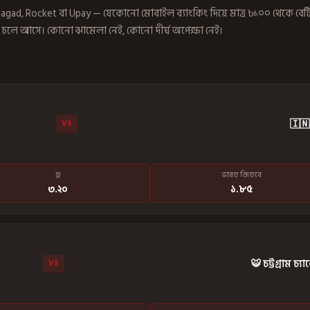
 Nagad, Rocket বা Upay — যেকোনো মোবাইল ব্যাংকিং দিয়ে মাত্র ৳১০০ থেকে বেটি
ে চলে আসে। কোনো ঝামেলা নেই, কোনো দীর্ঘ অপেক্ষা নেই।
🇮🇳
VS
ড্র
ভারত জিতবে
৩.২০
১.৮৫
🐯 চট্টগ্রাম চ্যাল
VS