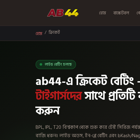
হোম
বাস্কেটবল
গ
ক্রিকেট
হোম
লাইভ বেটিং চলছে
ab44-এ ক্রিকেট বেটিং
টাইগার্সদের
সাথে প্রতিটি
করুন
BPL, IPL, T20 বিশ্বকাপ থেকে শুরু করে টেস্ট সিরিজ পর্
বাজি ধরুন। লাইভ অডস, ইন-প্লে বেটিং এবং bKash/Naga