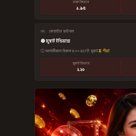
ঢাকা জিতবে
১.৯৫
IPL · কোয়ার্টার ফাইনাল
🔵 মুম্বাই ইন্ডিয়ান্স
আগামীকাল বিকাল ৪:০০ BST
মুম্বাই
শীঘ্রই
মুম্বাই জিতবে
২.২০